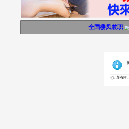
全国楼凤兼职
请稍候..