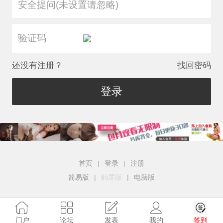
安全提问(未设置请忽略)
还没有注册？
找回密码
登录
首页
|
登录
|
注册
简易版
|
触屏版
|
电脑版
签到
门户
论坛
发表
我的