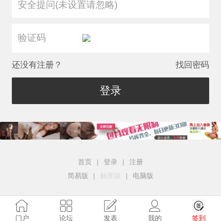
安全提问(未设置请忽略)
还没有注册？
找回密码
登录
首页
|
登录
|
注册
简易版
|
触屏版
|
电脑版
签到
门户
论坛
发表
我的