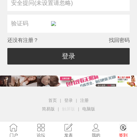
安全提问(未设置请忽略)
还没有注册？
找回密码
登录
首页
|
登录
|
注册
简易版
|
触屏版
|
电脑版
签到
门户
论坛
发表
我的