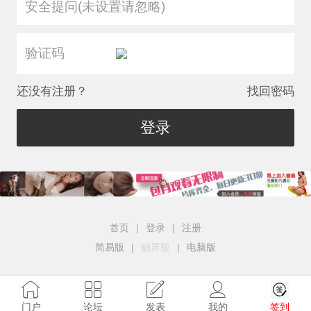
安全提问(未设置请忽略)
还没有注册？
找回密码
登录
首页
|
登录
|
注册
简易版
|
触屏版
|
电脑版
签到
门户
论坛
发表
我的