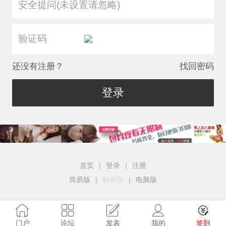
安全提问(未设置请忽略)
还没有注册？
找回密码
登录
首页
|
登录
|
注册
简易版
|
触屏版
|
电脑版
签到
门户
论坛
发表
我的