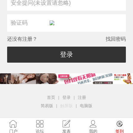
安全提问(未设置请忽略)
还没有注册？
找回密码
登录
首页
|
登录
|
注册
简易版
|
触屏版
|
电脑版
签到
门户
论坛
发表
我的