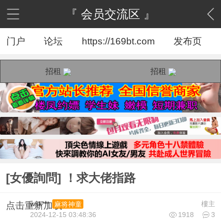
『 会员交流区 』
门户
论坛
https://169bt.com
发布页
招租
招租
[女優詢問] ！求大佬指路
wsk***
樓主
麻将神童
点击重新加载
2024-12-15 03:48:36
1918
3