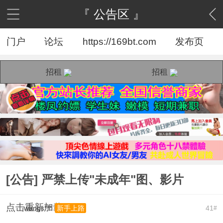
『 公告区 』
门户
论坛
https://169bt.com
发布页
招租
招租
[公告] 严禁上传"未成年"图、影片
点击重新加载
wangs***
41
新手上路
#